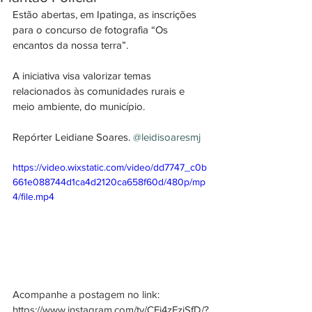
Estão abertas, em Ipatinga, as inscrições 
para o concurso de fotografia “Os 
encantos da nossa terra”.
A iniciativa visa valorizar temas 
relacionados às comunidades rurais e 
meio ambiente, do município.
Repórter Leidiane Soares. 
@leidisoaresmj
https://video.wixstatic.com/video/dd7747_c0b
661e088744d1ca4d2120ca658f60d/480p/mp
4/file.mp4
Acompanhe a postagem no link: 
https://www.instagram.com/tv/CFj4zFzjSfD/?