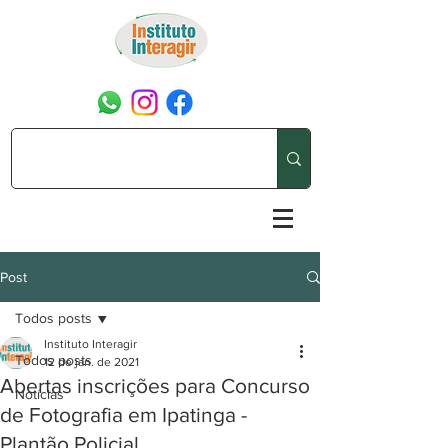
Post
Todos posts
Instituto Interagir
Todos posts
12 de jan. de 2021
Abertas inscrições para Concurso
Notícias
de Fotografia em Ipatinga -
Plantão Policial