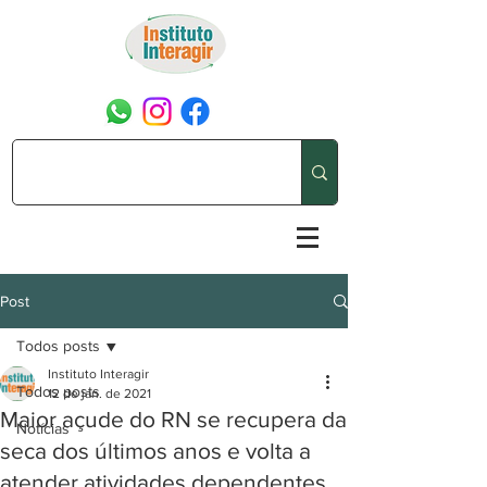
Post
Todos posts
Instituto Interagir
Todos posts
12 de jan. de 2021
Maior açude do RN se recupera da
Notícias
seca dos últimos anos e volta a
atender atividades dependentes