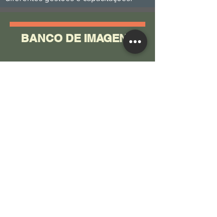
BANCO DE IMAGENS
Disponibilizamos uma galeria rica em
fotos
e
vídeos
demonstrativos dos
nossos variados projetos. Conheça
já!
GALERIA INSTITUTO INTERAGIR
BLOG E
MÍDIAS