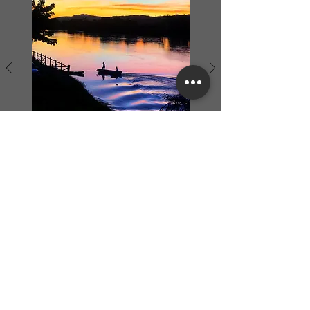
Gratidão por estar ali naquele exato
momento, onde pude contemplar
tamanha beleza, nessa mistura de
tons, cores, que invadiram meus olhos
e meu coração, me transmitindo paz,
amor, esperança, e também a certeza
que tudo isso vai passar e vai ficar
tudo bem...
Voltar