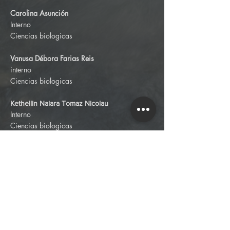
Carolina Asunción
Interno
Ciencias biologicas
Vanusa Débora Farias Reis
interno
Ciencias biologicas
Kethellin Naiara Tomaz Nicolau
Interno
Ciencias biologicas
Lívia
Pacífico Silva
Interno
Ciencias biologicas
Rayane Oliveira do Nascimento
Interno
Ciencias biologicas