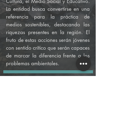
Cultura, el Medio Social y Educativo.
La entidad busca convertirse en una
referencia para la práctica de
medios sostenibles, destacando las
riquezas presentes en la región. El
fruto de estas acciones serán jóvenes
con sentido crítico que serán capaces
de marcar la diferencia frente a los
problemas ambientales.
Instituto
Interagir
(031) 9 8606-1419
institutointeragirong@gmail.c
om