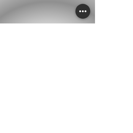
A Cachoeira dos Pregos também foi
um ponto de parada para os alunos
conhecerem mais sobre o nosso
principal curso d'água, o Ribeirão
Ipanema. Foi também visitado o
primeiro cemitério da região de