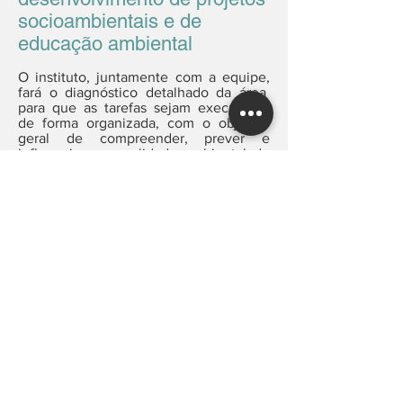
socioambientais e de
educação ambiental
O instituto, juntamente com a equipe,
fará o diagnóstico detalhado da área
para que as tarefas sejam executadas
de forma organizada, com o objetivo
geral de compreender, prever e
influenciar na qualidade ambiental de
um determinado meio. Através do
diagnóstico, elaborar projetos
socioambientais e de educação
ambiental, executando medidas
corretivas para o local (remediação).
Plano de Negócios
Em meio ao cenário de desmatamento
e destruição da fauna e flora do meio
natural, o instituto interagir busca
desenvolver projetos que busquem o
reforço de cadeias de valores
sustentáveis. O plano de negócios deve
valorizar os produtos locais, ao mesmo